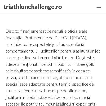
Skip
triathlonchallenge.ro
to
the
content
Disc golf, reglementat de regulile oficiale ale
Asociației Profesionale de Disc Golf (PDGA),
cuprinde toate aspectele jocului, scorului și
comportamentului jucătorilor pentru a asigura un joc
corect pe diverse terenuri și în turnee. Deși este
adesea menționat interschimbabil cu frisbee golf,
cele două se deosebesc semnificativ în ceea ce
privește echipamentul, disc golf folosind discuri
specializate adaptate pentru tehnici specifice de
aruncare. Pentru a se bucura pe deplin de joc,
jucătorii ar trebui să se echipeze cu discurile și
accesoriile potrivite, îmbunătățindu-și experiența