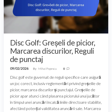
Disc Golf: Greșeli de picior,
Marcarea discurilor, Reguli
de punctaj
09/02/2026
By
Mihai Popescu
0
Disc golf este guvernat de reguli specifice care asigură
un joc corect, inclusiv reglementări privind greșelile de
picior, marcarea discurilor și punctajul. Greșelile de
picior apar atunci când plasarea piciorului unui jucător
în timpul unei aruncări încalcă liniile directoare stabilite,
afectând potențial validitatea aruncării sale. Marcarea