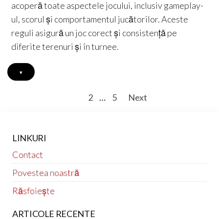
acoperă toate aspectele jocului, inclusiv gameplay-
ul, scorul și comportamentul jucătorilor. Aceste
reguli asigură un joc corect și consistență pe
diferite terenuri și în turnee.
▾
Posts
1
2
…
5
Next
pagination
LINKURI
Contact
Povestea noastră
Răsfoiește
ARTICOLE RECENTE