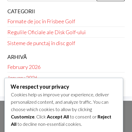
CATEGORII
Formate de joc în Frisbee Golf
Regulile Oficiale ale Disk Golf-ului
Sisteme de punctaj în disc golf
ARHIVĂ
February 2026
January 2026
We respect your privacy
Cookies help us improve your experience, deliver
personalized content, and analyze traffic. You can
choose which cookies to allow by clicking
CATEGORII
Customize
. Click
Accept All
to consent or
Reject
Formate de joc în Frisbee Golf
All
to decline non-essential cookies.