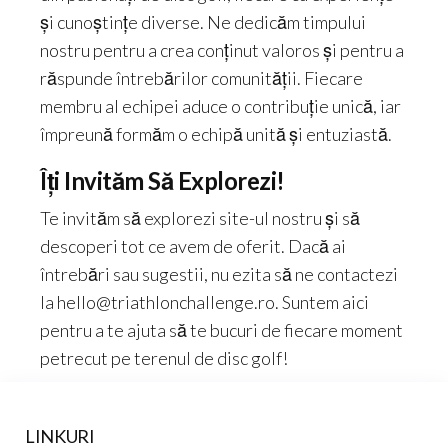
și cunoștințe diverse. Ne dedicăm timpului
nostru pentru a crea conținut valoros și pentru a
răspunde întrebărilor comunității. Fiecare
membru al echipei aduce o contribuție unică, iar
împreună formăm o echipă unită și entuziastă.
Îți Invităm Să Explorezi!
Te invităm să explorezi site-ul nostru și să
descoperi tot ce avem de oferit. Dacă ai
întrebări sau sugestii, nu ezita să ne contactezi
la
hello@triathlonchallenge.ro
. Suntem aici
pentru a te ajuta să te bucuri de fiecare moment
petrecut pe terenul de disc golf!
LINKURI