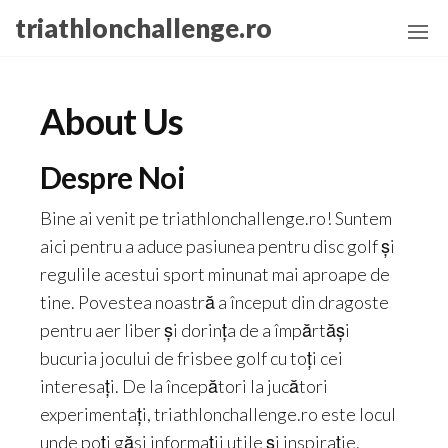
Skip
triathlonchallenge.ro
to
the
content
About Us
Despre Noi
Bine ai venit pe triathlonchallenge.ro! Suntem
aici pentru a aduce pasiunea pentru disc golf și
regulile acestui sport minunat mai aproape de
tine. Povestea noastră a început din dragoste
pentru aer liber și dorința de a împărtăși
bucuria jocului de frisbee golf cu toți cei
interesați. De la începători la jucători
experimentați, triathlonchallenge.ro este locul
unde poți găsi informații utile și inspirație.