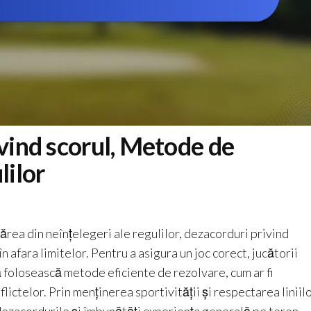
ivind scorul, Metode de
lilor
părea din neînțelegeri ale regulilor, dezacorduri privind
 afara limitelor. Pentru a asigura un joc corect, jucătorii
 să folosească metode eficiente de rezolvare, cum ar fi
ictelor. Prin menținerea sportivității și respectarea liniil