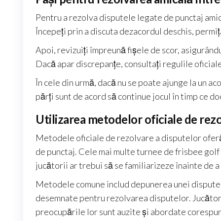
Pentru a rezolva disputele legate de punctaj amica
Începeți prin a discuta dezacordul deschis, permiț
Apoi, revizuiți împreună fișele de scor, asigurându
Dacă apar discrepanțe, consultați regulile oficial
În cele din urmă, dacă nu se poate ajunge la un ac
părți sunt de acord să continue jocul în timp ce 
Utilizarea metodelor oficiale de rez
Metodele oficiale de rezolvare a disputelor ofer
de punctaj. Cele mai multe turnee de frisbee golf 
jucătorii ar trebui să se familiarizeze înainte de a
Metodele comune includ depunerea unei dispute for
desemnate pentru rezolvarea disputelor. Jucătorii
preocupările lor sunt auzite și abordate corespu