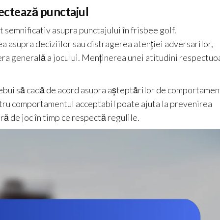
ectează punctajul
emnificativ asupra punctajului în frisbee golf.
 asupra deciziilor sau distragerea atenției adversarilor,
era generală a jocului. Menținerea unei atitudini respectuo
trebui să cadă de acord asupra așteptărilor de comportamen
pentru comportamentul acceptabil poate ajuta la prevenirea
ră de joc în timp ce respectă regulile.