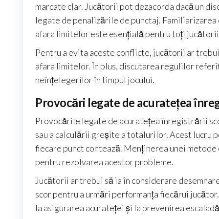
marcate clar. Jucătorii pot dezacorda dacă un disc
legate de penalizările de punctaj. Familiarizarea c
afara limitelor este esențială pentru toți jucătorii
Pentru a evita aceste conflicte, jucătorii ar trebu
afara limitelor. În plus, discutarea regulilor refer
neînțelegerilor în timpul jocului.
Provocări legate de acuratețea înregi
Provocările legate de acuratețea înregistrării sco
sau a calculării greșite a totalurilor. Acest lucru
fiecare punct contează. Menținerea unei metode cl
pentru rezolvarea acestor probleme.
Jucătorii ar trebui să ia în considerare desemnarea
scor pentru a urmări performanța fiecărui jucător.
la asigurarea acurateței și la prevenirea escaladă