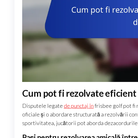
Cum pot fi rezolvate eficient
Disputele legate
de punctaj în
frisbee golf pot fi
oficiale și o abordare structurată a rezolvării co
sportivitatea, jucătorii pot aborda dezacordurile 
Pași pentru rezolvarea amicală între