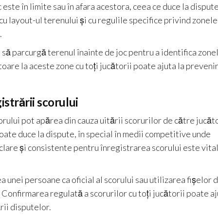
 este în limite sau în afara acestora, ceea ce duce la disput
u layout-ul terenului și cu regulile specifice privind zonele
.
i să parcurgă terenul înainte de joc pentru a identifica zonel
itoare la aceste zone cu toți jucătorii poate ajuta la preveni
strării scorului
rului pot apărea din cauza uitării scorurilor de către jucăt
 poate duce la dispute, în special în medii competitive unde
are și consistente pentru înregistrarea scorului este vita
 unei persoane ca oficial al scorului sau utilizarea fișelor 
 Confirmarea regulată a scorurilor cu toți jucătorii poate a
rii disputelor.