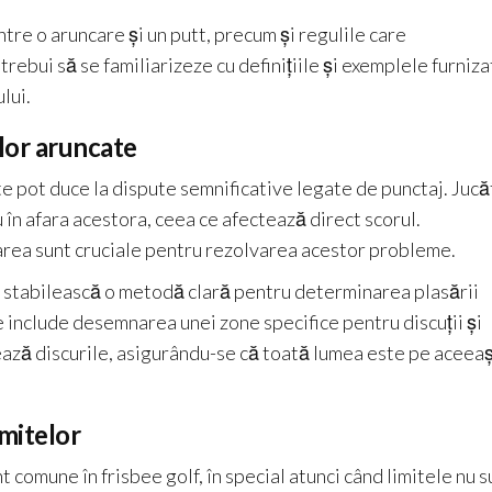
tre o aruncare și un putt, precum și regulile care
rebui să se familiarizeze cu definițiile și exemplele furniza
lui.
lor aruncate
e pot duce la dispute semnificative legate de punctaj. Jucă
 în afara acestora, ceea ce afectează direct scorul.
area sunt cruciale pentru rezolvarea acestor probleme.
să stabilească o metodă clară pentru determinarea plasării
e include desemnarea unei zone specifice pentru discuții și
ează discurile, asigurându-se că toată lumea este pe aceeaș
imitelor
t comune în frisbee golf, în special atunci când limitele nu s