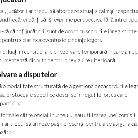
l, jucătorii ar trebui să abordeze situația calm și respectu
ând fiecărei părți să își exprime perspectiva fără întreruper
-vă că toți jucătorii sunt de acord cu scorurile înregistrate.
e pentru a clarifica eventualele neînțelegeri.
ord, luați în considerare o rezolvare temporară în care ambe
documentează disputa pentru o revizuire ulterioară.
olvare a disputelor
ă o modalitate structurată de a gestiona dezacordurile leg
au protocoale specifice descrise în regulile lor, cu care
 participa.
male către oficialii turneului sau utilizarea unei comisii
 ar trebui să urmeze pașii prescriși pentru a se asigura că
nzător.