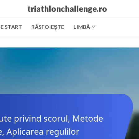
triathlonchallenge.ro
DE START
RĂSFOIEȘTE
LIMBĂ