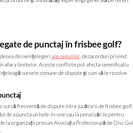
 dezacordurile și îmbunătăți experiența generală pe teren.
gate de punctaj în frisbee golf?
desea din neînțelegeri
ale regulilor
, dezacorduri privind
n afara limitelor. Aceste conflicte pot afecta semnificativ
să înțeleagă sursele comune de dispute și cum să le rezolve
punctaj
o sursă frecventă de dispute între jucătorii de frisbee golf
ul de a puncta un hole-in-one sau la penalizările pentru
e de la organizații precum Asociația Profesională de Disc Gol
.