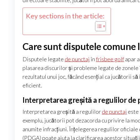
directoare stabilite, jucătorii pot aborda amical
Key sections in the article:
Care sunt disputele comune le
Disputele legate
de punctaj
în
frisbee golf
apar a
plasarea discurilor și probleme legate de zonele î
rezultatul unui joc, făcând esențial ca jucătorii 
eficient.
Interpretarea greșită a regulilor de 
Interpretarea greșită a regulilor
de punctaj
este 
exemplu, jucătorii pot dezacorda cu privire la mod
anumite infracțiuni. Înțelegerea regulilor oficial
(PDGA) poate ajuta la clarificarea acestor situații