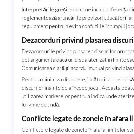
Interpretările greșite comune includ diferența din
reglementează aruncările provizorii. Jucătorii ar t
regulament pentru a evita confuziile în timpul jocu
Dezacorduri privind plasarea discuri
Dezacordurile privind plasarea discurilor aruncat
pot argumenta dacă un disc a aterizat în limite sau
Comunicarea clară și acordul mutual privind plas
Pentru a minimiza disputele, jucătorii ar trebui 
discurilor înainte de a începe jocul. Aceasta poat
utilizarea markerelor pentru a indica unde ateriz
lungime de undă.
Conflicte legate de zonele în afara l
Conflictele legate de zonele în afara limitelor sun