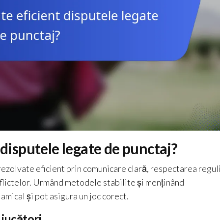
 disputele legate de punctaj?
 rezolvate eficient prin comunicare clară, respectarea regul
nflictelor. Urmând metodele stabilite și menținând
amical și pot asigura un joc corect.
 jucători