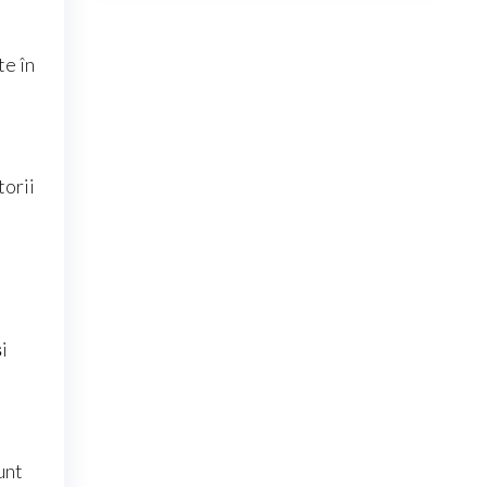
te în
torii
i
unt