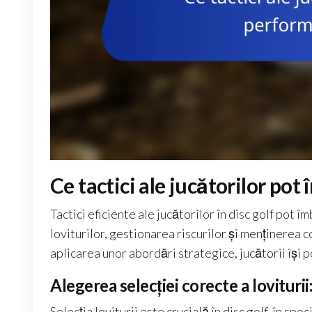
Ce tactici ale jucătorilor pot
Tactici eficiente ale jucătorilor în disc golf pot 
loviturilor, gestionarea riscurilor și menținerea c
aplicarea unor abordări strategice, jucătorii își 
Alegerea selecției corecte a lovitur
Selecția loviturii este crucială în disc golf, în sp