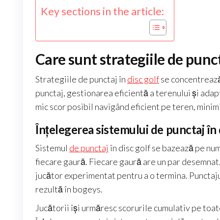
Key sections in the article:
Care sunt strategiile de punct
Strategiile de punctaj în
disc golf
se concentrează
punctaj, gestionarea eficientă a terenului și adapt
mic scor posibil navigând eficient pe teren, minim
Înțelegerea sistemului de punctaj în 
Sistemul
de punctaj
în disc golf se bazează pe num
fiecare gaură. Fiecare gaură are un par desemnat
jucător experimentat pentru a o termina. Punctajul
rezultă în bogeys.
Jucătorii își urmăresc scorurile cumulativ pe toate