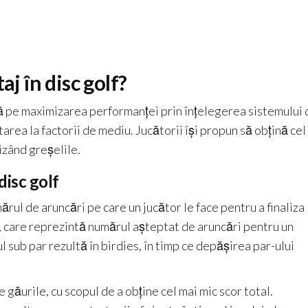
aj în disc golf?
 pe maximizarea performanței prin înțelegerea sistemului 
area la factorii de mediu. Jucătorii își propun să obțină cel
izând greșelile.
disc golf
ărul de aruncări pe care un jucător le face pentru a finaliza
, care reprezintă numărul așteptat de aruncări pentru un
 sub par rezultă în birdies, în timp ce depășirea par-ului
 găurile, cu scopul de a obține cel mai mic scor total.