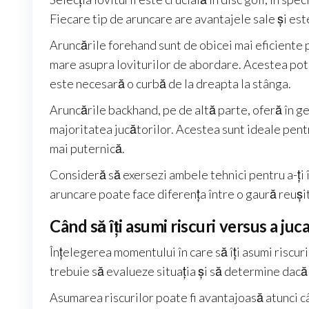
Fiecare tip de aruncare are avantajele sale și est
Aruncările forehand sunt de obicei mai eficiente 
mare asupra loviturilor de abordare. Acestea pot f
este necesară o curbă de la dreapta la stânga.
Aruncările backhand, pe de altă parte, oferă în g
majoritatea jucătorilor. Acestea sunt ideale pentr
mai puternică.
Consideră să exersezi ambele tehnici pentru a-ți î
aruncare poate face diferența între o gaură reușit
Când să îți asumi riscuri versus a juc
Înțelegerea momentului în care să îți asumi riscuri 
trebuie să evalueze situația și să determine dac
Asumarea riscurilor poate fi avantajoasă atunci câ