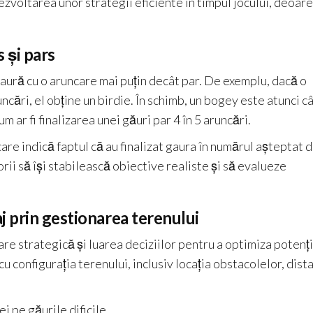
zvoltarea unor strategii eficiente în timpul jocului, deoar
 și pars
gaură cu o aruncare mai puțin decât par. De exemplu, dacă o
uncări, el obține un birdie. În schimb, un bogey este atunci c
m ar fi finalizarea unei găuri par 4 în 5 aruncări.
are indică faptul că au finalizat gaura în numărul așteptat 
rii să își stabilească obiective realiste și să evalueze
j prin gestionarea terenului
are strategică și luarea deciziilor pentru a optimiza potenți
cu configurația terenului, inclusiv locația obstacolelor, dist
i pe găurile dificile.