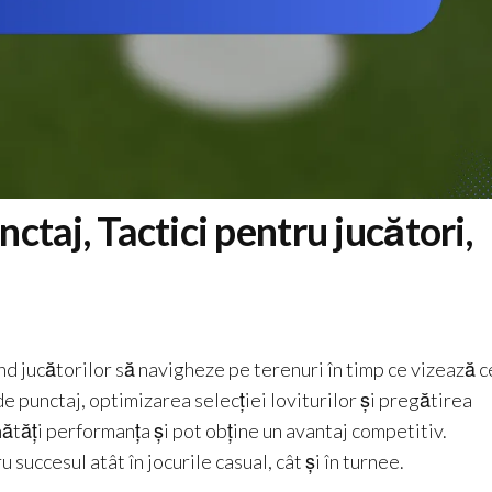
nctaj, Tactici pentru jucători,
nd jucătorilor să navigheze pe terenuri în timp ce vizează c
de punctaj, optimizarea selecției loviturilor și pregătirea
nătăți performanța și pot obține un avantaj competitiv.
succesul atât în jocurile casual, cât și în turnee.