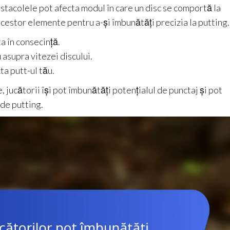
bstacolele pot afecta modul în care un disc se comportă la
 acestor elemente pentru a-și îmbunătăți precizia la putting.
a în consecință.
u asupra vitezei discului.
ta putt-ul tău.
e, jucătorii își pot îmbunătăți potențialul de punctaj și pot
de putting.