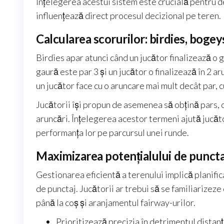
Înțelegerea acestui sistem este crucială pentru de
influențează direct procesul decizional pe teren.
Calcularea scorurilor: birdies, bogeys
Birdies apar atunci când un jucător finalizează o 
gaură este par 3 și un jucător o finalizează în 2 ar
un jucător face cu o aruncare mai mult decât par, cu
Jucătorii își propun de asemenea să obțină pars, c
aruncări. Înțelegerea acestor termeni ajută jucăto
performanța lor pe parcursul unei runde.
Maximizarea potențialului de puncta
Gestionarea eficientă a terenului implică planific
de punctaj. Jucătorii ar trebui să se familiarizeze 
până la coș și aranjamentul fairway-urilor.
Prioritizează precizia în detrimentul distanțe