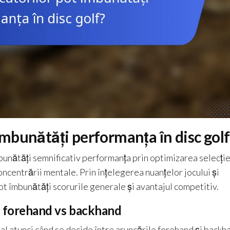
 îmbunătăți performanța în disc golf
îmbunătăți semnificativ performanța prin optimizarea selecție
oncentrării mentale. Prin înțelegerea nuanțelor jocului și
pot îmbunătăți scorurile generale și avantajul competitiv.
ii: forehand vs backhand
ecial atunci când se decide între aruncările forehand și backh