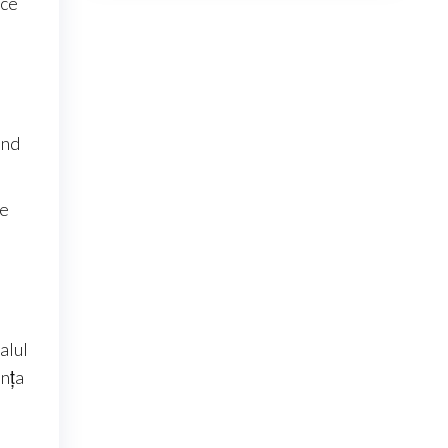
ece
ând
de
alul
anța