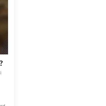
?
i
and.