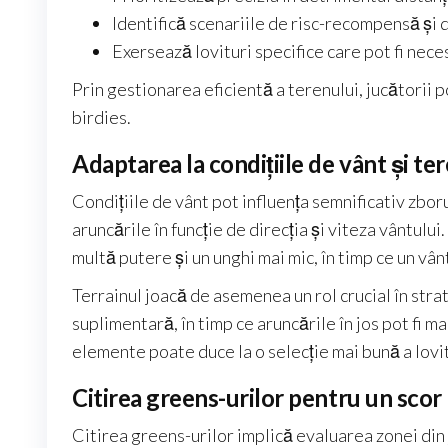
Identifică scenariile de risc-recompensă și 
Exersează lovituri specifice care pot fi nece
Prin gestionarea eficientă a terenului, jucătorii 
birdies.
Adaptarea la condițiile de vânt și te
Condițiile de vânt pot influența semnificativ zborul
aruncările în funcție de direcția și viteza vântul
multă putere și un unghi mai mic, în timp ce un vâ
Terrainul joacă de asemenea un rol crucial în stra
suplimentară, în timp ce aruncările în jos pot fi 
elemente poate duce la o selecție mai bună a lovit
Citirea greens-urilor pentru un scor
Citirea greens-urilor implică evaluarea zonei din