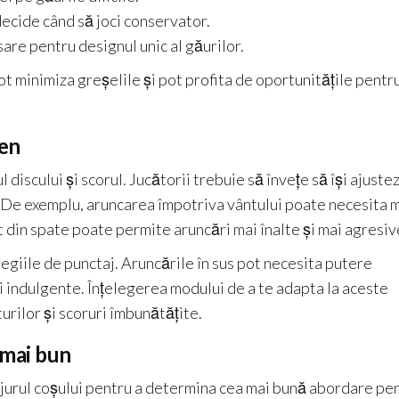
decide când să joci conservator.
sare pentru designul unic al găurilor.
pot minimiza greșelile și pot profita de oportunitățile pentr
ren
 discului și scorul. Jucătorii trebuie să învețe să își ajuste
ui. De exemplu, aruncarea împotriva vântului poate necesita 
nt din spate poate permite aruncări mai înalte și mai agresiv
tegiile de punctaj. Aruncările în sus pot necesita putere
mai indulgente. Înțelegerea modului de a te adapta la aceste
urilor și scoruri îmbunătățite.
 mai bun
 jurul coșului pentru a determina cea mai bună abordare pe