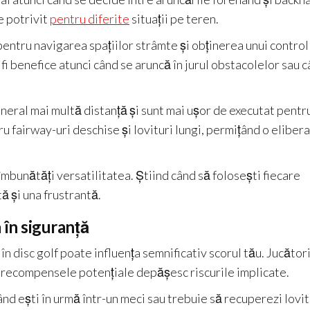
e potrivit
pentru diferite
situații pe teren.
pentru navigarea spațiilor strâmte și obținerea unui control
i benefice atunci când se aruncă în jurul obstacolelor sau 
eneral mai multă distanță și sunt mai ușor de executat pentr
u fairway-uri deschise și lovituri lungi, permițând o eliber
mbunătăți versatilitatea. Știind când să folosești fiecare
ă și una frustrantă.
a în siguranță
în disc golf poate influența semnificativ scorul tău. Jucători
ă recompensele potențiale depășesc riscurile implicate.
nd ești în urmă într-un meci sau trebuie să recuperezi lovit