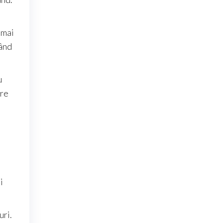
 mai
când
u
are
i
uri.