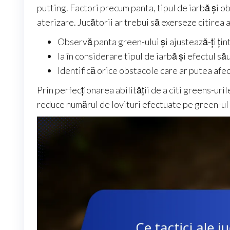
putting. Factori precum panta, tipul de iarbă și o
aterizare. Jucătorii ar trebui să exerseze citirea
Observă panta green-ului și ajustează-ți țint
Ia în considerare tipul de iarbă și efectul să
Identifică orice obstacole care ar putea afec
Prin perfecționarea abilității de a citi greens-uril
reduce numărul de lovituri efectuate pe green-ul 